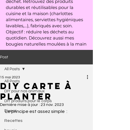
déchet. Retrouvez des produits
durables et réutilisables pour la
cuisine et la maison (charlottes
alimentaires, serviettes hygiéniques
lavables,…), fabriqués avec soin.
Objectif : réduire les déchets au
quotidien. Découvrez aussi mes
bougies naturelles moulées à la main
Post
All Posts
15 mai 2023
All Posts
DIY carte à
DIY pour nos animaux
planter
DIY produits pour le corps
Dernière mise à jour :
23 nov. 2023
Divers
Le principe est assez simple  : 
Recettes