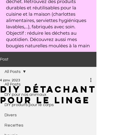
déchet. Retrouvez des produits
durables et réutilisables pour la
cuisine et la maison (charlottes
alimentaires, serviettes hygiéniques
lavables,…), fabriqués avec soin.
Objectif : réduire les déchets au
quotidien. Découvrez aussi mes
bougies naturelles moulées à la main
Post
All Posts
4 janv. 2023
All Posts
DIY détachant
DIY pour nos animaux
pour le linge
DIY produits pour le corps
Divers
Recettes