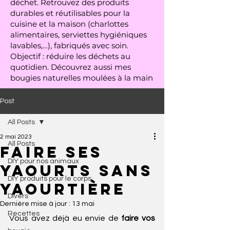
déchet. Retrouvez des produits
durables et réutilisables pour la
cuisine et la maison (charlottes
alimentaires, serviettes hygiéniques
lavables,…), fabriqués avec soin.
Objectif : réduire les déchets au
quotidien. Découvrez aussi mes
bougies naturelles moulées à la main
Post
All Posts
2 mai 2023
All Posts
Faire ses
DIY pour nos animaux
yaourts sans
DIY produits pour le corps
yaourtière
Divers
Dernière mise à jour :
13 mai
Recettes
Vous avez déjà eu envie de
 faire vos 