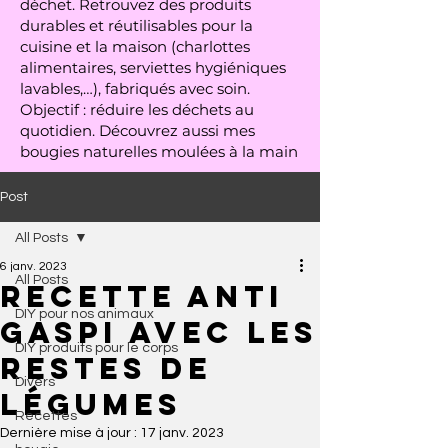
déchet. Retrouvez des produits
durables et réutilisables pour la
cuisine et la maison (charlottes
alimentaires, serviettes hygiéniques
lavables,…), fabriqués avec soin.
Objectif : réduire les déchets au
quotidien. Découvrez aussi mes
bougies naturelles moulées à la main
Post
All Posts
6 janv. 2023
All Posts
Recette anti
DIY pour nos animaux
gaspi avec les
DIY produits pour le corps
restes de
Divers
légumes
Recettes
Dernière mise à jour :
17 janv. 2023