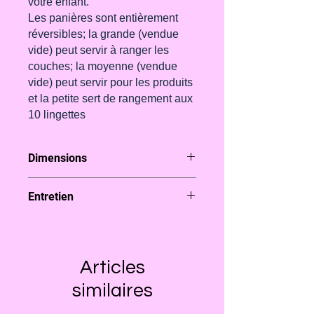
votre enfant.
Les panières sont entièrement
réversibles; la grande (vendue
vide) peut servir à ranger les
couches; la moyenne (vendue
vide) peut servir pour les produits
et la petite sert de rangement aux
10 lingettes
Dimensions
Grande panière : environ 25cm x
Entretien
15cm sur 15cm de hauteur
Moyenne : environ 20cm x 11cm
Lavables jusqu'à 40°c en machine.
sur 12cm de hauteur
En cas de tâches difficiles, frottez
Petite : environ 12cm x 8cm sur
avec du savon type savon d'Alep
8cm de hauteur
Articles
ou de Marseille, puis passez en
machine
similaires