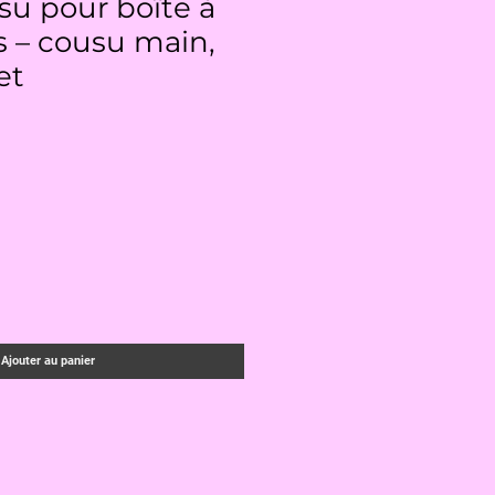
ssu pour boîte à
 – cousu main,
et
Ajouter au panier