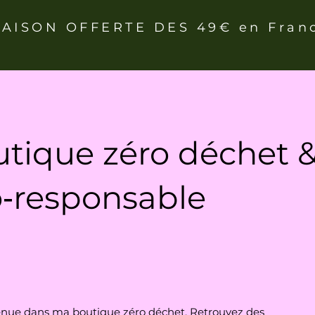
RAISON OFFERTE DES 49€ en Fran
tique zéro déchet 
‑responsable
nue dans ma boutique zéro déchet. Retrouvez des