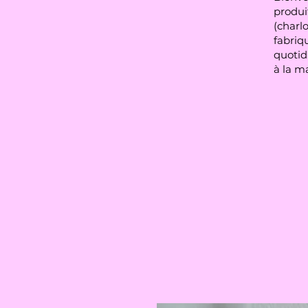
produit
(charlo
fabriqu
quotid
à la m