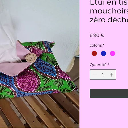
Étui en ti
mouchoirs
zéro déch
Prix
8,90 €
coloris
*
Quantité
*