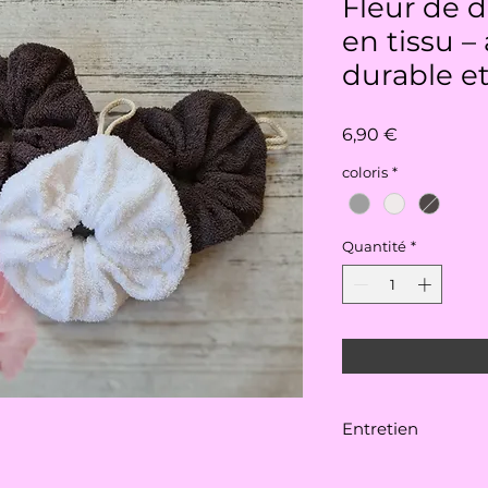
Fleur de 
en tissu –
durable e
Prix
6,90 €
coloris
*
Quantité
*
Entretien
En éponge, elle se