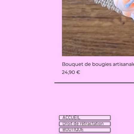
Bouquet de bougies artisanales 
Prix
24,90 €
ACCUEIL
Droit de rétractation
BOUTIQUE