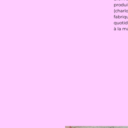
produit
(charlo
fabriqu
quotid
à la m