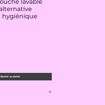
douche lavable
 alternative
t hygiénique
Ajouter au panier
 lave tout simplement en