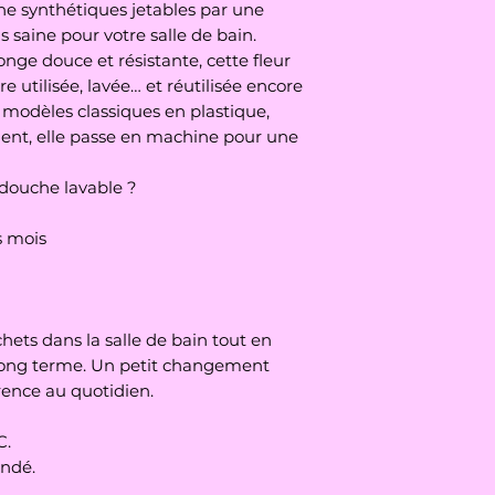
machine, jusqu'à 6
he synthétiques jetables par une
Je vous conseille de
s saine pour votre salle de bain.
de l'essorer entre c
ge douce et résistante, cette fleur
sécher en l'accroc
 utilisée, lavée… et réutilisée encore
son cordon.
 modèles classiques en plastique,
ement, elle passe en machine pour une
 douche lavable ?
s mois
hets dans la salle de bain tout en
 long terme. Un petit changement
érence au quotidien.
C.
andé.