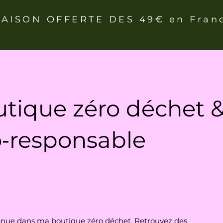
RAISON OFFERTE DES 49€ en Fran
tique zéro déchet 
‑responsable
nue dans ma boutique zéro déchet. Retrouvez des