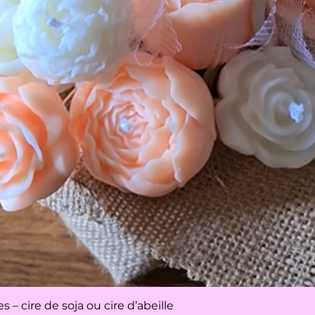
Aperçu rapide
– cire de soja ou cire d’abeille