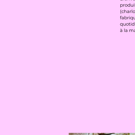
produit
(charlo
fabriqu
quotid
à la m