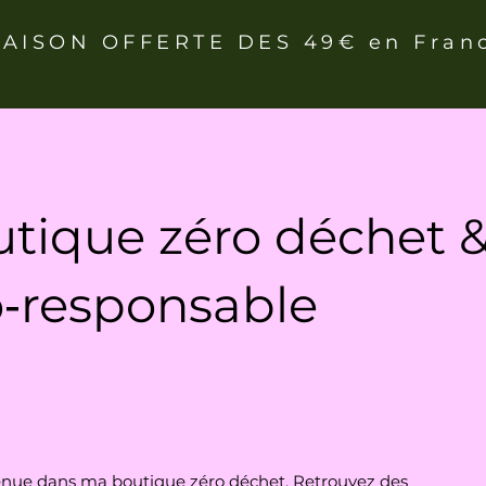
RAISON OFFERTE DES 49€ en Fran
tique zéro déchet 
‑responsable
nue dans ma boutique zéro déchet. Retrouvez des