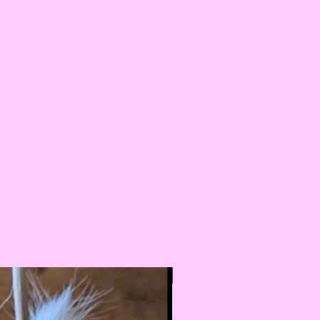
mprimé (celui qui sera en
on 19cm de largeur sur 15cm de
 peau)
nsions peuvent varier de
sorbant (microfibre)
s étant donné qu'il sont faits
ssu imperméable ET respirant)
Nouveauté