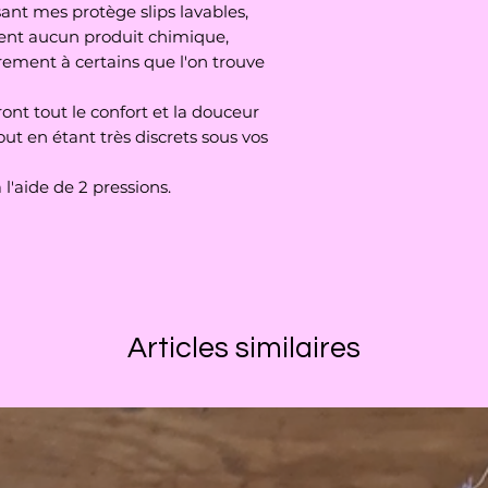
Un côté en coton i
ant mes protège slips lavables,
Ils mesurent envir
contact avec votre
ent aucun produit chimique,
longueur (les dime
Une épaisseur d'ab
quelques minimètre
rement à certains que l'on trouve
Un côté en PUL (ti
main)
ront tout le confort et la douceur
tout en étant très discrets sous vos
 l'aide de 2 pressions.
Articles similaires