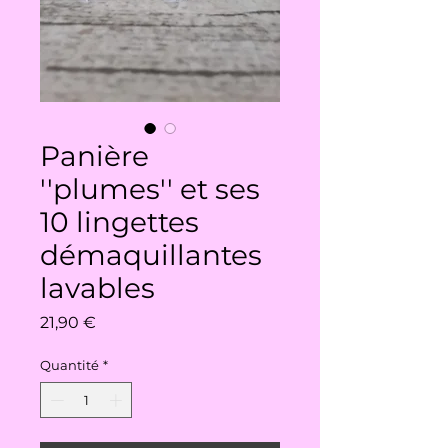
Panière
''plumes'' et ses
10 lingettes
démaquillantes
lavables
Prix
21,90 €
Quantité
*