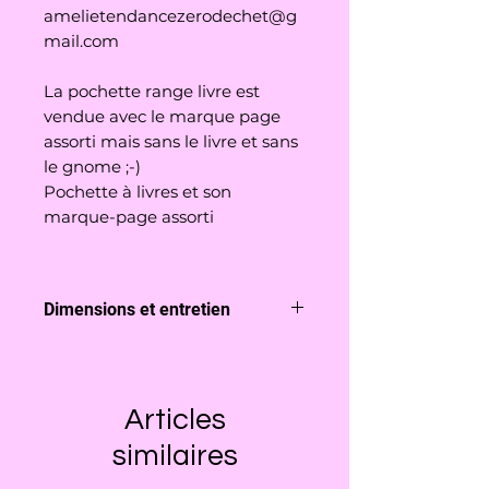
amelietendancezerodechet@g
mail.com
La pochette range livre est
vendue avec le marque page
assorti mais sans le livre et sans
le gnome ;-)
Pochette à livres et son
marque-page assorti
Dimensions et entretien
La pochette range livre mesure
environ 15cm de largeuur sur
20cm de hauteur et convient
Articles
donc parfaitement pour un livre
de poche.
similaires
Lavable en machine à 30°C.