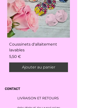
Coussinets d'allaitement
lavables
Prix
5,50 €
Ajouter au panier
CONTACT
LIVRAISON ET RETOURS