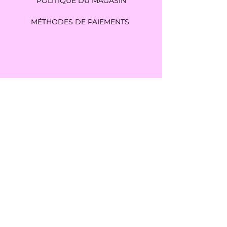
POLITIQUE DU MAGASIN
MÉTHODES DE PAIEMENTS
amelietendancezerodechet@gmail.com