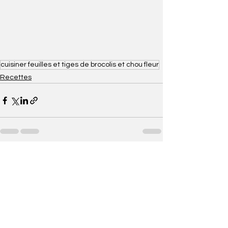
cuisiner feuilles et tiges de brocolis et chou fleur
Recettes
Voir tout
Posts récents