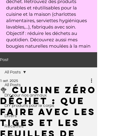
déchet. Retrouvez des produits
durables et réutilisables pour la
cuisine et la maison (charlottes
alimentaires, serviettes hygiéniques
lavables,…), fabriqués avec soin.
Objectif : réduire les déchets au
quotidien. Découvrez aussi mes
bougies naturelles moulées à la main
Post
All Posts
1 oct. 2025
All Posts
🥦 Cuisine zéro
DIY pour nos animaux
déchet : que
DIY produits pour le corps
faire avec les
Divers
tiges et les
Recettes
feuilles de