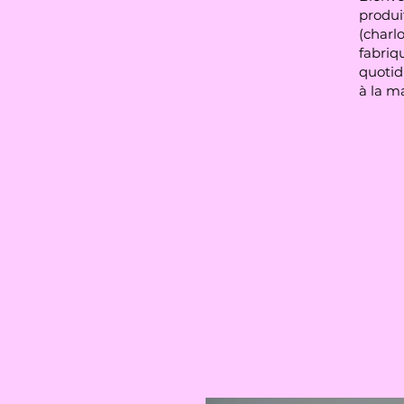
produit
(charlo
fabriqu
quotid
à la m