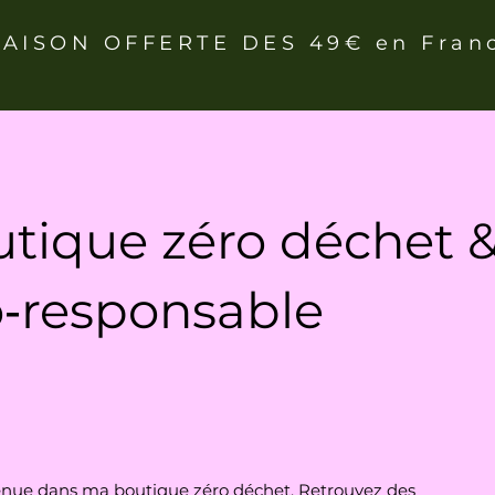
RAISON OFFERTE DES 49€ en Fran
tique zéro déchet 
‑responsable
nue dans ma boutique zéro déchet. Retrouvez des