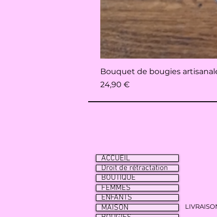
Bouquet de bougies artisanales 
Prix
24,90 €
ACCUEIL
Droit de rétractation
BOUTIQUE
FEMMES
ENFANTS
LIVRAISO
MAISON