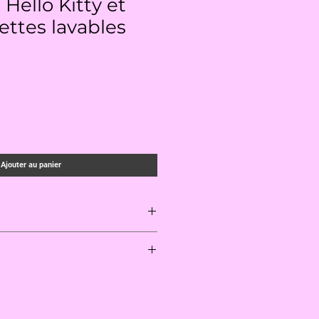
 Hello Kitty et
gettes lavables
Ajouter au panier
nviron 25cm x 16cm sur 15cm de
 20cm x 12cm sur 13cm de
0°c en machine.
fficiles, frottez avec du savon
3cm x 8cm sur 10cm de hauteur
u de Marseille, puis passez en