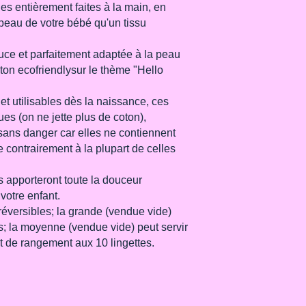
machine
es entièrement faites à la main, en
peau de votre bébé qu'un tissu
ce et parfaitement adaptée à la peau
oton ecofriendlysur le thème "Hello
t utilisables dès la naissance, ces
ues (on ne jette plus de coton),
 sans danger car elles ne contiennent
contrairement à la plupart de celles
les apporteront toute la douceur
votre enfant.
réversibles; la grande (vendue vide)
s; la moyenne (vendue vide) peut servir
ert de rangement aux 10 lingettes.