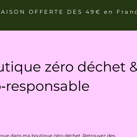
RAISON OFFERTE DES 49€ en Fran
tique zéro déchet 
‑responsable
nue dans ma boutique zéro déchet. Retrouvez des