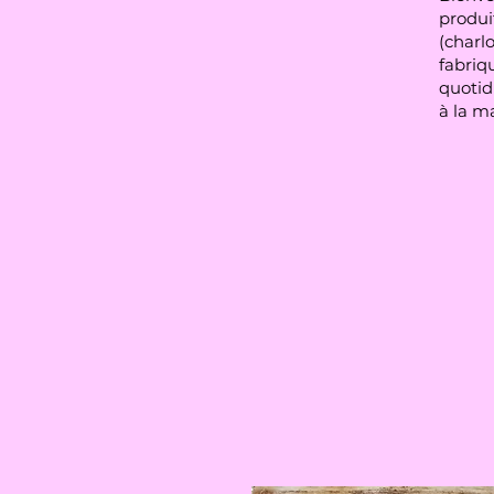
produit
(charlo
fabriqu
quotid
à la m