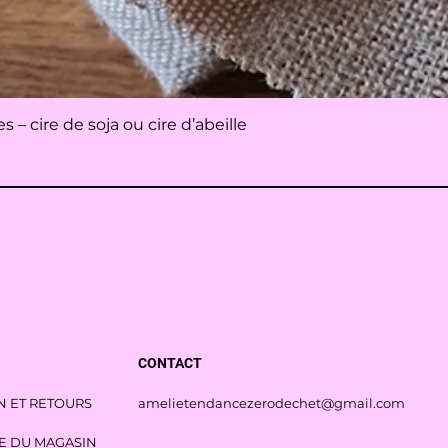
Aperçu rapide
– cire de soja ou cire d’abeille
CONTACT
N ET RETOURS
amelietendancezerodechet@gmail.com
E DU MAGASIN