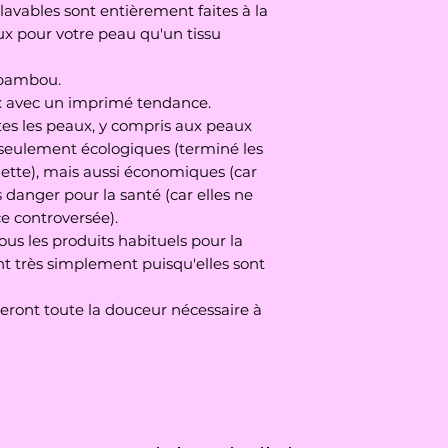
Les lingettes sont 
lavables sont entièrement faites à la
millimètres)
40°C
x pour votre peau qu'un tissu
Je vous conseille de
lavage
 bambou.
x avec un imprimé tendance.
tes les peaux, y compris aux peaux
n seulement écologiques (terminé les
 jette), mais aussi économiques (car
ns danger pour la santé (car elles ne
 controversée).
tous les produits habituels pour la
ent très simplement puisqu'elles sont
teront toute la douceur nécessaire à