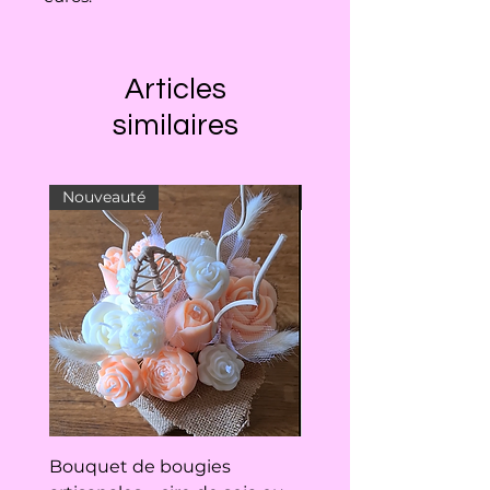
Articles
similaires
Nouveauté
Nouveauté
Bouquet de bougies
Protection hygiéniqu