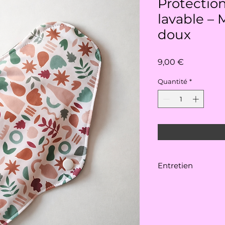
Protectio
lavable – 
doux
Prix
9,00 €
Quantité
*
Entretien
🧼 Entretien
Rincer à l’eau froi
machine à 30 °C. Sé
recommandé.