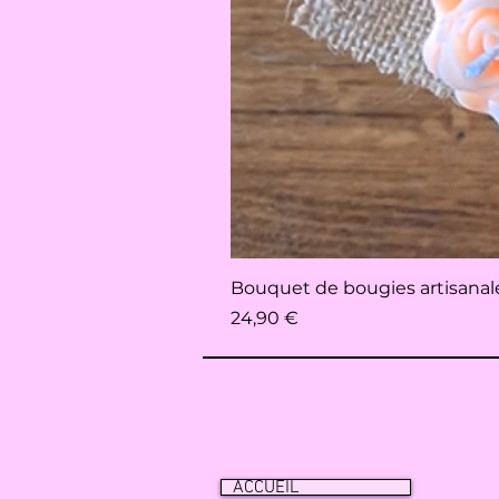
Bouquet de bougies artisanales 
Prix
24,90 €
ACCUEIL