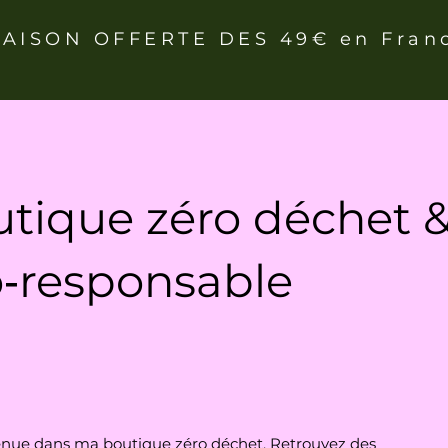
RAISON OFFERTE DES 49€ en Fran
tique zéro déchet 
‑responsable
nue dans ma boutique zéro déchet. Retrouvez des