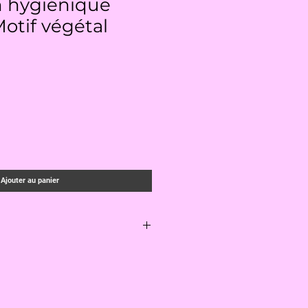
n hygiénique
Motif végétal
Ajouter au panier
de après usage, puis laver en
chage à l’air libre