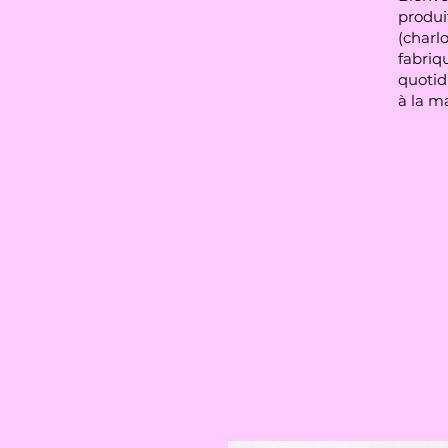
produit
(charlo
fabriqu
quotid
à la m