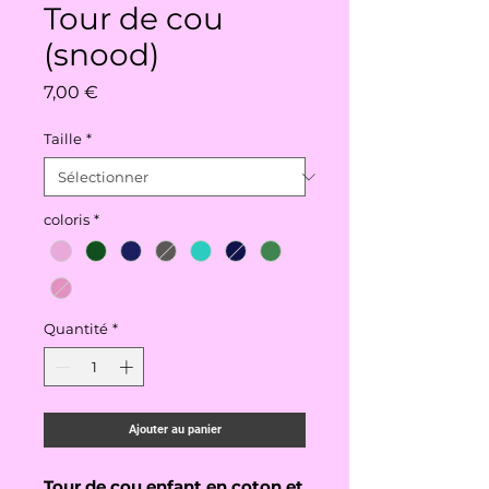
Tour de cou
(snood)
Prix
7,00 €
Taille
*
coloris
*
Quantité
*
Ajouter au panier
Tour de cou enfant en coton et