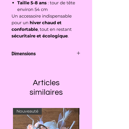
Taille 5-8 ans
: tour de tête
environ 54 cm
Un accessoire indispensable
pour un
hiver chaud et
confortable
, tout en restant
sécuritaire et écologique
.
Dimensions
Tour de cou (2-4 ans) :
A plat il mesure environ 26cm x
15cm de hauteur (c.à.d environ
Articles
52cm de longueur totale)
Tour de cou (5-8 ans) :
similaires
A plat il mesure environ 28cm x
17cm de hauteur (c.à.d environ
56cm de longueur totale)
Nouveauté
Nouveauté