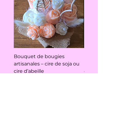
Bouquet de bougies
Protection hygiéniqu
artisanales – cire de soja ou
lavable – Motif végét
cire d’abeille
Prix
9,00 €
Prix
24,90 €
CONTACT
LIVRAISON ET RETOURS