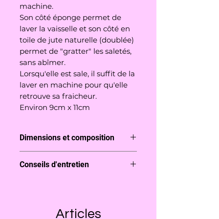
machine.
Son côté éponge permet de
laver la vaisselle et son côté en
toile de jute naturelle (doublée)
permet de "gratter" les saletés,
sans abîmer.
Lorsqu'elle est sale, il suffit de la
laver en machine pour qu'elle
retrouve sa fraicheur.
Environ 9cm x 11cm
Dimensions et composition
Une surface en éponge,insert en
Conseils d'entretien
éponge, autre surface en coton à
motifs
Lavable en machine jusqu'à 40°C
Pas de sèche linge
Articles