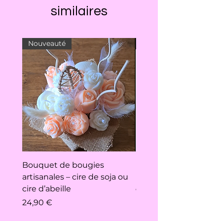
similaires
Nouveauté
Nouveauté
Bouquet de bougies
Protection hygiéniqu
artisanales – cire de soja ou
lavable – Motif végét
cire d’abeille
Prix
9,00 €
Prix
24,90 €