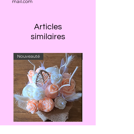
mail.com
Articles
similaires
Nouveauté
Nouveauté
Bouquet de bougies
Protection hygiéniqu